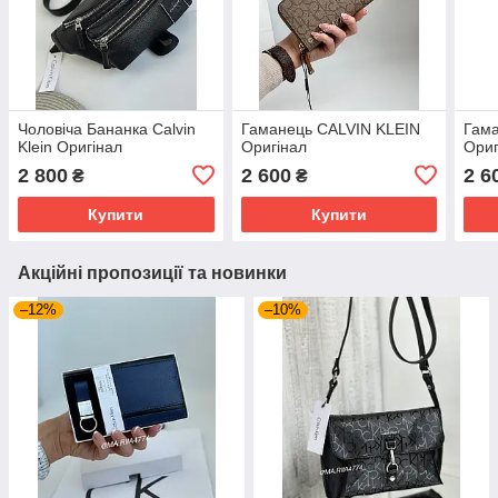
Чоловіча Бананка Calvin
Гаманець CALVIN KLEIN
Гама
Klein Оригінал
Оригінал
Ориг
2 800
2 600
2 6
₴
₴
Купити
Купити
Акційні пропозиції та новинки
–12%
–10%