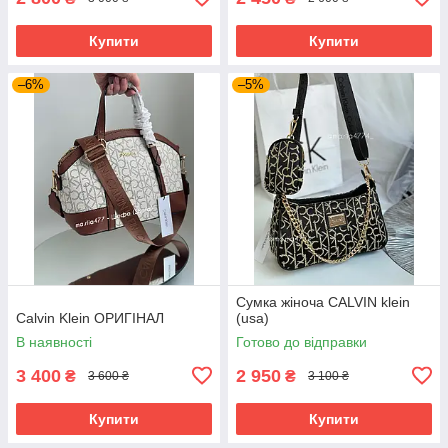
Купити
Купити
–6%
–5%
Сумка жіноча CALVIN klein
Calvin Klein ОРИГІНАЛ
(usa)
В наявності
Готово до відправки
3 400
2 950
₴
₴
3 600 ₴
3 100 ₴
Купити
Купити