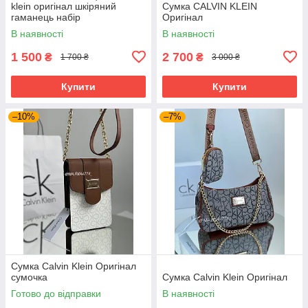
klein оригінал шкіряний
Сумка CALVIN KLEIN
гаманець набір
Оригінал
В наявності
В наявності
1 500
2 700
₴
₴
1 700 ₴
3 000 ₴
Купити
Купити
–10%
–7%
Сумка Calvin Klein Оригінал
сумочка
Сумка Calvin Klein Оригінал
Готово до відправки
В наявності