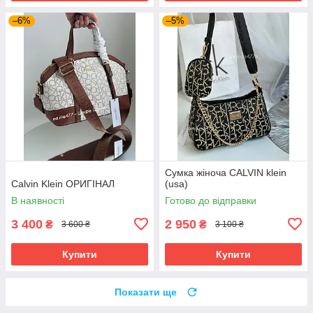
–6%
–5%
Сумка жіноча CALVIN klein
Calvin Klein ОРИГІНАЛ
(usa)
В наявності
Готово до відправки
3 400
2 950
₴
₴
3 600 ₴
3 100 ₴
Купити
Купити
Показати ще