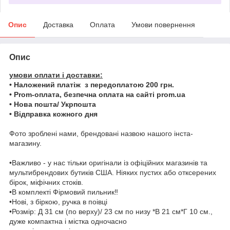
Опис
Доставка
Оплата
Умови повернення
Опис
умови оплати і доставки:
• Наложений платіж з передоплатою 200 грн.
• Prom-оплата, безпечна оплата на сайті prom.ua
• Нова пошта/ Укрпошта
• Відправка кожного дня
Фото зроблені нами, брендовані назвою нашого інста-
магазину.
•Важливо - у нас тільки оригінали із офіційних магазинів та
мультибрендових бутиків США. Ніяких пустих або отксерених
бірок, міфічних стоків.
•В комплекті Фірмовий пильник‼️
•Нові, з біркою, ручка в поівці
•Розмір: Д 31 см (по верху)/ 23 см по низу *В 21 см*Г 10 см.,
дуже компактна і містка одночасно