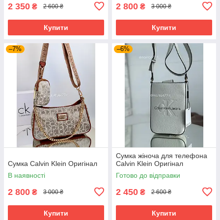
2 350
2 800
₴
₴
2 600 ₴
3 000 ₴
Купити
Купити
–7%
–6%
Сумка жіноча для телефона
Сумка Calvin Klein Оригінал
Calvin Klein Оригінал
В наявності
Готово до відправки
2 800
2 450
₴
₴
3 000 ₴
2 600 ₴
Купити
Купити