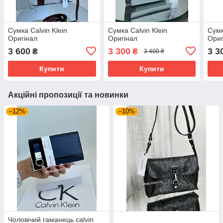
Сумка Calvin Klein
Сумка Calvin Klein
Сумк
Оригінал
Оригінал
Ориг
3 600
3 300
3 3
₴
₴
3 400 ₴
Купити
Купити
Акційні пропозиції та новинки
–12%
–10%
Чоловічий гаманець calvin