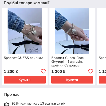
Подібні товари компанії
Браслет GUESS оригінал
Браслет Guess, Гесс
Брас
біжутерія. Біжутерія,
каміння Сваровскі
1 200
1 200
1 1
₴
₴
Купити
Купити
Про нас
92% позитивних з 13 відгуків за рік