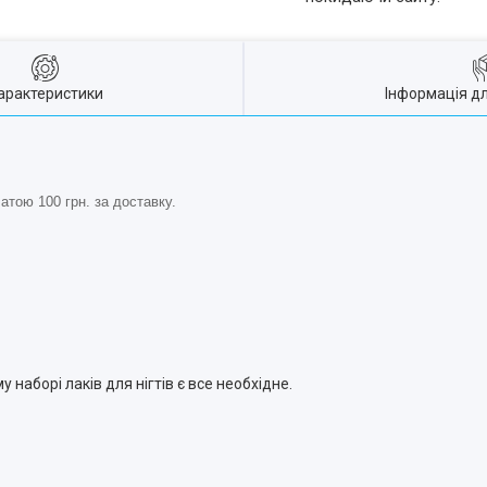
арактеристики
Інформація д
тою 100 грн. за доставку.
у наборі лаків для нігтів є все необхідне.