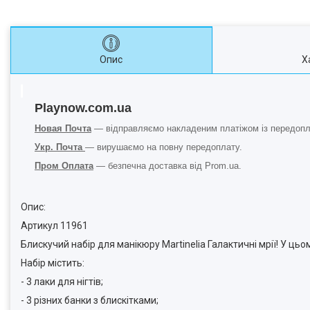
Опис
Х
Playnow.com.ua
Новая Почта
— відправляємо накладеним платіжом із передопла
Укр. Почта
— вирушаємо на повну передоплату.
Пром Оплата
— безпечна доставка від Prom.ua.
Опис:
Артикул 11961
Блискучий набір для манікюру Martinelia Галактичні мрії! У цьом
Набір містить:
- 3 лаки для нігтів;
- 3 різних банки з блискітками;