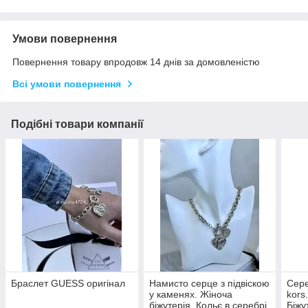
Умови повернення
Повернення товару впродовж 14 днів за домовленістю
Всі умови повернення
Подібні товари компанії
Браслет GUESS оригінал
Намисто серце з підвіскою
Сере
у каменях. Жіноча
kors
біжутерія. Кольє в серебрі.
Біжу