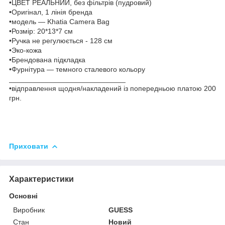
•ЦВЕТ РЕАЛЬНИЙ, без фільтрів (пудровий)
•Оригінал, 1 лінія бренда
•модель — Khatia Camera Bag
•Розмір: 20*13*7 см
•Ручка не регулюється - 128 см
•Эко-кожа
•Брендована підкладка
•Фурнітура — темного сталевого кольору
_____________________________
•відправлення щодня/накладений із попередньою платою 200
грн.
Приховати
Характеристики
Основні
Виробник
GUESS
Стан
Новий