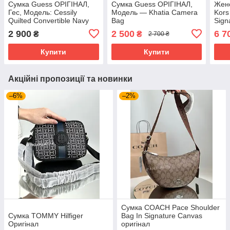
Сумка Guess ОРІГІНАЛ,
Сумка Guess ОРІГІНАЛ,
Женс
Гес, Модель: Cessily
Модель — Khatia Camera
Kors
Quilted Convertible Navy
Bag
Sign
blue
Doub
2 900
2 500
6 7
₴
₴
2 700 ₴
Купити
Купити
Акційні пропозиції та новинки
–6%
–2%
Сумка COACH Pace Shoulder
Сумка TOMMY Hilfiger
Bag In Signature Canvas
Оригінал
оригінал