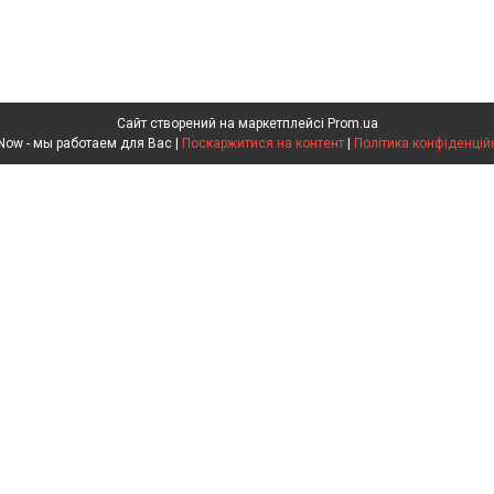
Сайт створений на маркетплейсі
Prom.ua
PlayNow - мы работаем для Вас |
Поскаржитися на контент
|
Політика конфіденцій